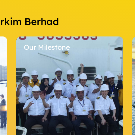
Orkim Berhad
Our Milestone