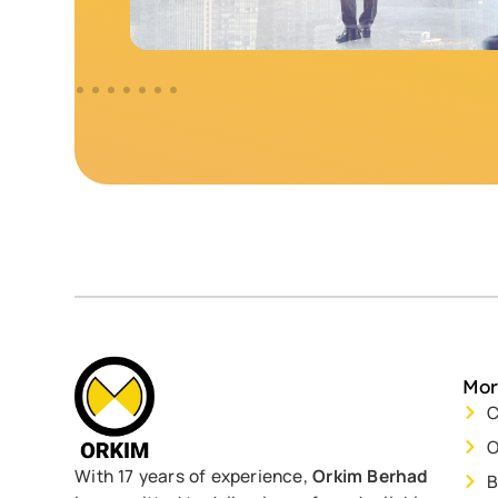
Mor
C
O
With 17 years of experience,
Orkim Berhad
B