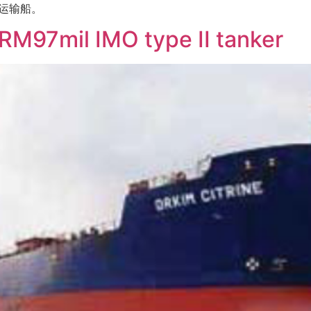
品运输船。
RM97mil IMO type II tanker