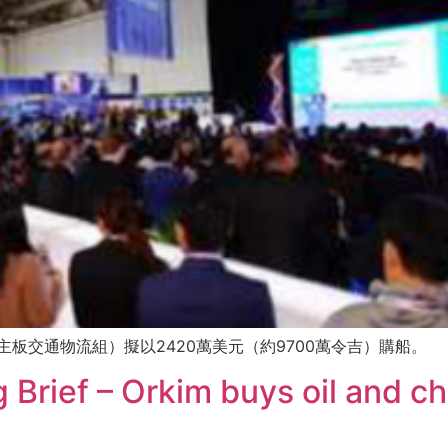
48，主板交通物流組）擬以2420萬美元（約9700萬令吉）購船。
rief – Orkim buys oil and ch