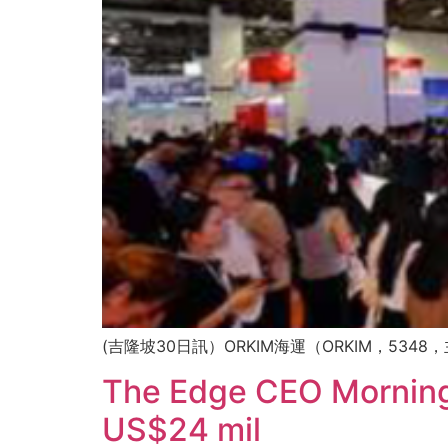
(吉隆坡30日訊）ORKIM海運（ORKIM，53
The Edge CEO Morning B
US$24 mil