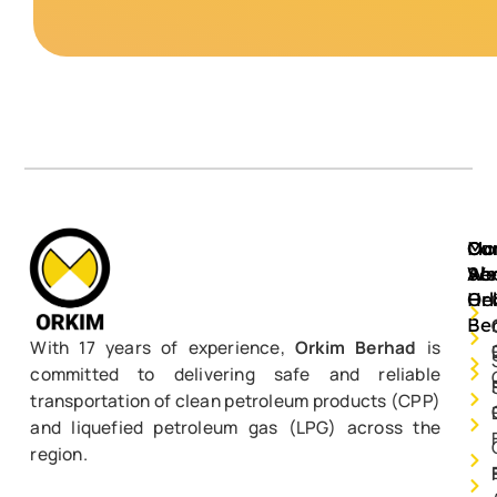
Mo
Ou
Ca
Ab
Ser
We
Or
He
Be
With 17 years of experience,
Orkim Berhad
is
committed to delivering safe and reliable
transportation of clean petroleum products (CPP)
and liquefied petroleum gas (LPG) across the
region.