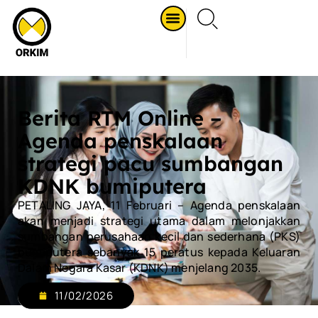
Berita RTM Online –
Agenda penskalaan
strategi pacu sumbangan
KDNK bumiputera
PETALING JAYA, 11 Februari – Agenda penskalaan
akan menjadi strategi utama dalam melonjakkan
sumbangan perusahaan kecil dan sederhana (PKS)
bumiputera sebanyak 15 peratus kepada Keluaran
Dalam Negara Kasar (KDNK) menjelang 2035.
11/02/2026