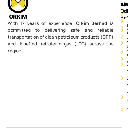
Ab
Ser
We
Or
He
Be
With 17 years of experience,
Orkim Berhad
is
committed to delivering safe and reliable
transportation of clean petroleum products (CPP)
and liquefied petroleum gas (LPG) across the
region.