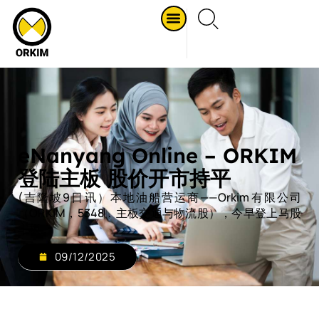
eNanyang Online – ORKIM
登陆主板 股价开市持平
(吉隆坡9日讯）本地油船营运商——Orkim有限公司
（ORKIM，5348，主板交通与物流股），今早登上马股
主板。
09/12/2025