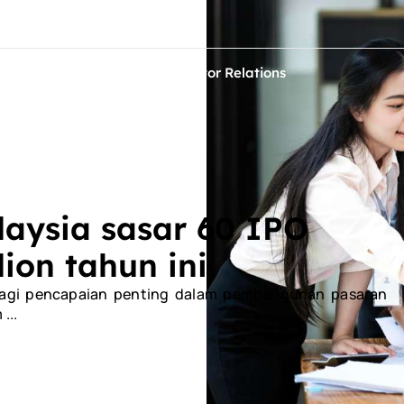
ontact Us
ets
Sustainability
Investor Relations
aysia sasar 60 IPO
ion tahun ini
 lagi pencapaian penting dalam pembangunan pasaran
...