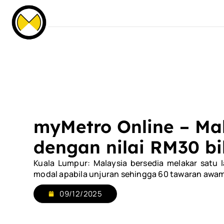
Our Events
News & Media
Careers
C
Home
About Us
Services
Our Fle
myMetro Online – Mal
dengan nilai RM30 bil
Kuala Lumpur: Malaysia bersedia melakar satu
modal apabila unjuran sehingga 60 tawaran awam 
09/12/2025