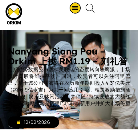
Nanyang Siang Pau –
Orkim 上挑 RM1.19 – 刘礼誉
近期经济数据公布后，美联储的态度转向较鹰派，市场
预计美股将维持平淡。同时，投资者可以关注阿里巴
巴，基于该公司宣布将在农历新年期间投入4.31亿美元
（约16.9亿令吉）为其千问应用引流，相关激励措施涵
盖餐饮、娱乐及休闲活动，并伴随“持续发放的大额红
包”。这激励措施是阿里巴巴获取新用户并扩大市场份额
的战略契机。
12/02/2026