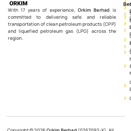
Be
With 17 years of experience,
Orkim Berhad
is
committed to delivering safe and reliable
transportation of clean petroleum products (CPP)
and liquefied petroleum gas (LPG) across the
region.
Copyright ©
2026
Orkim Berhad
(0767092-X). All