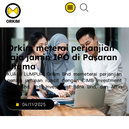
Orkim meterai perjanjian
taja jamin IPO di Pasaran
Utama
KUALA LUMPUR: Orkim Bhd memeterai perjanjian
penaja jaminan runcit dengan CIMB Investment
Bank Bhd, RHB Investment Bank Bhd, dan Affin
Hwang ...
04/11/2025