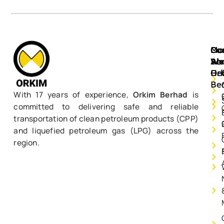
Mo
Ou
Ca
Ab
Ser
We
Or
He
Be
With 17 years of experience,
Orkim Berhad
is
committed to delivering safe and reliable
transportation of clean petroleum products (CPP)
and liquefied petroleum gas (LPG) across the
region.